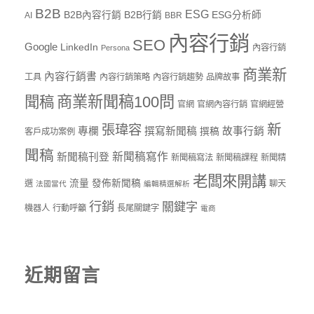
B2B
ESG
B2B內容行銷
B2B行銷
ESG分析師
AI
BBR
內容行銷
SEO
Google
LinkedIn
內容行銷
Persona
商業新
內容行銷書
工具
內容行銷策略
內容行銷趨勢
品牌故事
商業新聞稿100問
聞稿
官網
官網內容行銷
官網經營
新
張瑋容
專欄
撰寫新聞稿
故事行銷
撰稿
客戶成功案例
聞稿
新聞稿寫作
新聞稿刊登
新聞稿寫法
新聞稿課程
新聞精
老闆來開講
流量
發佈新聞稿
選
聊天
法國當代
編輯精選解析
行銷
關鍵字
機器人
行動呼籲
長尾關鍵字
電商
近期留言