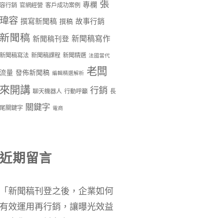
張
專欄
容行銷
官網經營
客戶成功案例
瑋容
撰寫新聞稿
故事行銷
撰稿
新聞稿
新聞稿寫作
新聞稿刊登
新聞稿寫法
新聞稿課程
新聞精選
法國當代
老闆
流量
發佈新聞稿
編輯精選解析
來開講
行銷
聊天機器人
行動呼籲
長
關鍵字
尾關鍵字
電商
近期留言
「
新聞稿刊登之後，企業如何
有效運用再行銷，讓曝光效益