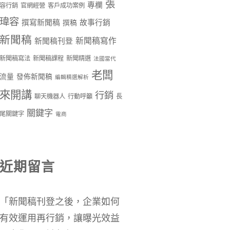
張
專欄
容行銷
官網經營
客戶成功案例
瑋容
撰寫新聞稿
故事行銷
撰稿
新聞稿
新聞稿寫作
新聞稿刊登
新聞稿寫法
新聞稿課程
新聞精選
法國當代
老闆
流量
發佈新聞稿
編輯精選解析
來開講
行銷
聊天機器人
行動呼籲
長
關鍵字
尾關鍵字
電商
近期留言
「
新聞稿刊登之後，企業如何
有效運用再行銷，讓曝光效益