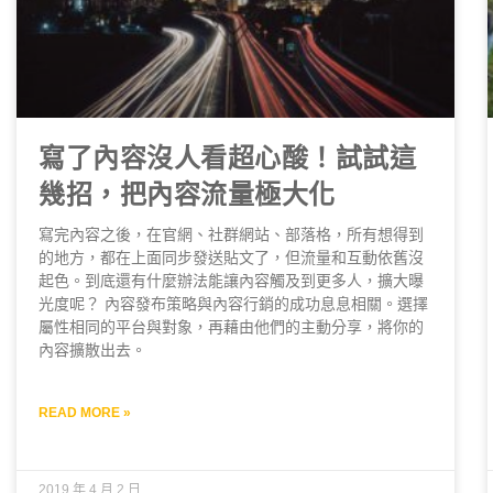
寫了內容沒人看超心酸！試試這
幾招，把內容流量極大化
寫完內容之後，在官網、社群網站、部落格，所有想得到
的地方，都在上面同步發送貼文了，但流量和互動依舊沒
起色。到底還有什麼辦法能讓內容觸及到更多人，擴大曝
光度呢？ 內容發布策略與內容行銷的成功息息相關。選擇
屬性相同的平台與對象，再藉由他們的主動分享，將你的
內容擴散出去。
READ MORE »
2019 年 4 月 2 日