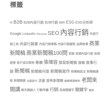
標籤
B2B
ESG
B2B內容行銷
B2B行銷
ESG分析師
AI
BBR
內容行銷
SEO
Google
LinkedIn
內容行
Persona
商業
內容行銷書
銷工具
內容行銷策略
內容行銷趨勢
品牌故事
商業新聞稿100問
新聞稿
官網
官網內容行銷
官網
張瑋容
專欄
撰寫新聞稿
故事行
撰稿
經營
客戶成功案例
新聞稿
新聞稿寫作
銷
新聞稿刊登
新聞稿寫法
新聞稿課
老闆來
流量
發佈新聞稿
程
新聞精選
法國當代
編輯精選解析
開講
行銷
關鍵字
聊天機器人
行動呼籲
長尾關鍵字
電商