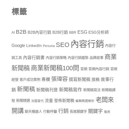
標籤
B2B
ESG
B2B內容行銷
B2B行銷
ESG分析師
AI
BBR
內容行銷
SEO
Google
LinkedIn
內容行
Persona
商業
內容行銷書
銷工具
內容行銷策略
內容行銷趨勢
品牌故事
商業新聞稿100問
新聞稿
官網
官網內容行銷
官網
張瑋容
專欄
撰寫新聞稿
故事行
撰稿
經營
客戶成功案例
新聞稿
新聞稿寫作
銷
新聞稿刊登
新聞稿寫法
新聞稿課
老闆來
流量
發佈新聞稿
程
新聞精選
法國當代
編輯精選解析
開講
行銷
關鍵字
聊天機器人
行動呼籲
長尾關鍵字
電商