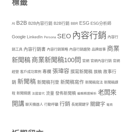
標籤
B2B
ESG
B2B內容行銷
B2B行銷
ESG分析師
AI
BBR
內容行銷
SEO
Google
LinkedIn
內容行
Persona
商業
內容行銷書
銷工具
內容行銷策略
內容行銷趨勢
品牌故事
商業新聞稿100問
新聞稿
官網
官網內容行銷
官網
張瑋容
專欄
撰寫新聞稿
故事行
撰稿
經營
客戶成功案例
新聞稿
新聞稿寫作
銷
新聞稿刊登
新聞稿寫法
新聞稿課
老闆來
流量
發佈新聞稿
程
新聞精選
法國當代
編輯精選解析
開講
行銷
關鍵字
聊天機器人
行動呼籲
長尾關鍵字
電商