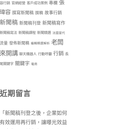
張
專欄
容行銷
官網經營
客戶成功案例
瑋容
撰寫新聞稿
故事行銷
撰稿
新聞稿
新聞稿寫作
新聞稿刊登
新聞稿寫法
新聞稿課程
新聞精選
法國當代
老闆
流量
發佈新聞稿
編輯精選解析
來開講
行銷
聊天機器人
行動呼籲
長
關鍵字
尾關鍵字
電商
近期留言
「
新聞稿刊登之後，企業如何
有效運用再行銷，讓曝光效益