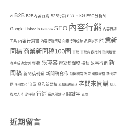
B2B
ESG
B2B內容行銷
B2B行銷
ESG分析師
AI
BBR
內容行銷
SEO
Google
LinkedIn
內容行銷
Persona
商業新
內容行銷書
工具
內容行銷策略
內容行銷趨勢
品牌故事
商業新聞稿100問
聞稿
官網
官網內容行銷
官網經營
新
張瑋容
專欄
撰寫新聞稿
故事行銷
撰稿
客戶成功案例
聞稿
新聞稿寫作
新聞稿刊登
新聞稿寫法
新聞稿課程
新聞精
老闆來開講
流量
發佈新聞稿
選
聊天
法國當代
編輯精選解析
行銷
關鍵字
機器人
行動呼籲
長尾關鍵字
電商
近期留言