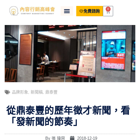
0
免費諮詢
品牌形象
,
新聞稿
,
鼎泰豐
從鼎泰豐的歷年徵才新聞，看
「發新聞的節奏」
By
張 瑋容
2018-12-19