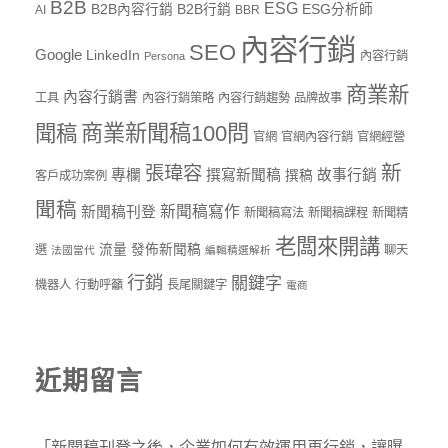
B2B
ESG
B2B內容行銷
B2B行銷
ESG分析師
AI
BBR
內容行銷
SEO
Google
LinkedIn
內容行銷
Persona
商業新
內容行銷書
工具
內容行銷策略
內容行銷趨勢
品牌故事
商業新聞稿100問
聞稿
官網
官網內容行銷
官網經營
新
張瑋容
專欄
撰寫新聞稿
故事行銷
撰稿
客戶成功案例
聞稿
新聞稿寫作
新聞稿刊登
新聞稿寫法
新聞稿課程
新聞精
老闆來開講
流量
發佈新聞稿
選
聊天
法國當代
編輯精選解析
行銷
關鍵字
機器人
行動呼籲
長尾關鍵字
電商
近期留言
「
新聞稿刊登之後，企業如何有效運用再行銷，讓曝