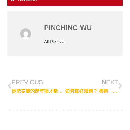
PINCHING WU
All Posts »
PREVIOUS
NEXT
從鼎泰豐的歷年徵才新聞，看「發新聞的節奏」
如何寫好標題？ 標題一定要殺人？掌握四原則，寫出有良心又吸睛的好標題