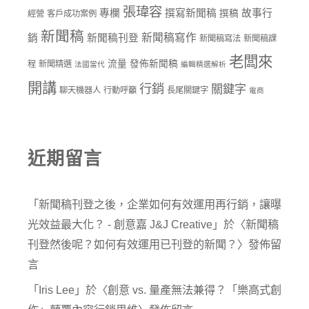
張瑋容
專欄
撰寫新聞稿
故事行
撰稿
經營
客戶成功案例
新聞稿
新聞稿寫作
銷
新聞稿刊登
新聞稿寫法
新聞稿課
老闆來
流量
發佈新聞稿
程
新聞精選
法國當代
編輯精選解析
開講
行銷
關鍵字
聊天機器人
行動呼籲
長尾關鍵字
電商
近期留言
「
新聞稿刊登之後，企業如何有效運用再行銷，讓曝
光效益最大化？ - 創意嘉 J&J Creative
」於〈
新聞稿
刊登然後呢？如何有效運用已刊登的新聞？
〉發佈留
言
「
Iris Lee
」於〈
創意 vs. 量產無法兼得？「樂高式創