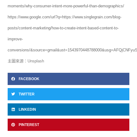
moments/why-consumer-intent-more-powerful-than-demographics/
https://www.google.com/url?q=https://www.singlegrain.com/blog-
posts/content-marketing/how-to-create-intent-based-content-to-
improve-
conversions/&source=gmail&ust=1543970448788000&usg=AFQjCNF
主圖來源：Unsplash
FACEBOOK
TWITTER
LINKEDIN
PINTEREST