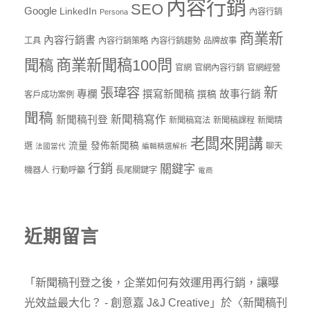
內容行銷
SEO
Google
LinkedIn
內容行銷
Persona
商業新
內容行銷書
工具
內容行銷策略
內容行銷趨勢
品牌故事
商業新聞稿100問
聞稿
官網
官網內容行銷
官網經營
新
張瑋容
專欄
撰寫新聞稿
故事行銷
撰稿
客戶成功案例
聞稿
新聞稿寫作
新聞稿刊登
新聞稿寫法
新聞稿課程
新聞精
老闆來開講
流量
發佈新聞稿
選
聊天
法國當代
編輯精選解析
行銷
關鍵字
機器人
行動呼籲
長尾關鍵字
電商
近期留言
「
新聞稿刊登之後，企業如何有效運用再行銷，讓曝
光效益最大化？ - 創意嘉 J&J Creative
」於〈
新聞稿刊