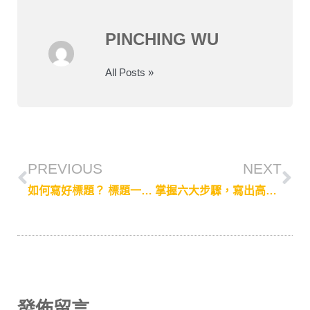
PINCHING WU
All Posts »
PREVIOUS
NEXT
如何寫好標題？ 標題一定要殺人？掌握四原則，寫出有良心又吸睛的好標題
掌握六大步驟，寫出高轉換率行銷內容！
發佈留言