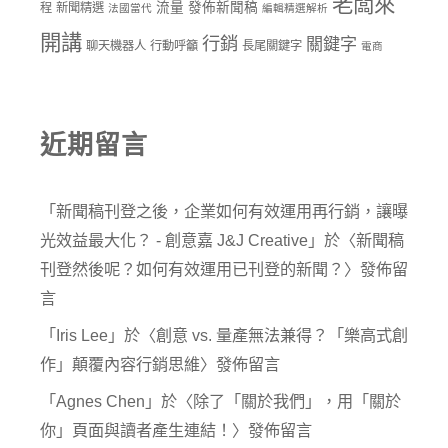
老闆來
流量
發佈新聞稿
程
新聞精選
法國當代
編輯精選解析
開講
行銷
關鍵字
聊天機器人
行動呼籲
長尾關鍵字
電商
近期留言
「
新聞稿刊登之後，企業如何有效運用再行銷，讓曝
光效益最大化？ - 創意嘉 J&J Creative
」於〈
新聞稿
刊登然後呢？如何有效運用已刊登的新聞？
〉發佈留
言
「
Iris Lee
」於〈
創意 vs. 量產無法兼得？「樂高式創
作」顛覆內容行銷思維
〉發佈留言
「
Agnes Chen
」於〈
除了「關於我們」，用「關於
你」頁面與讀者產生連結！
〉發佈留言