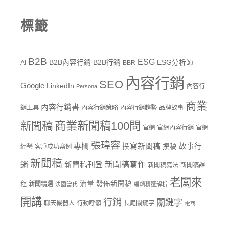
標籤
B2B
ESG
B2B內容行銷
B2B行銷
ESG分析師
AI
BBR
內容行銷
SEO
Google
LinkedIn
內容行
Persona
商業
內容行銷書
銷工具
內容行銷策略
內容行銷趨勢
品牌故事
商業新聞稿100問
新聞稿
官網
官網內容行銷
官網
張瑋容
專欄
撰寫新聞稿
故事行
撰稿
經營
客戶成功案例
新聞稿
新聞稿寫作
銷
新聞稿刊登
新聞稿寫法
新聞稿課
老闆來
流量
發佈新聞稿
程
新聞精選
法國當代
編輯精選解析
開講
行銷
關鍵字
聊天機器人
行動呼籲
長尾關鍵字
電商