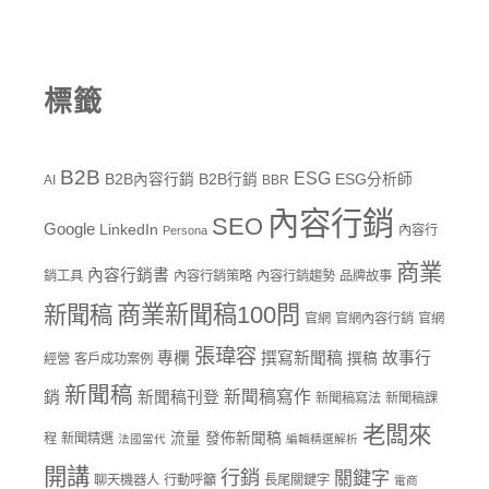
標籤
B2B
ESG
B2B內容行銷
B2B行銷
ESG分析師
AI
BBR
內容行銷
SEO
Google
LinkedIn
內容行
Persona
商業
內容行銷書
銷工具
內容行銷策略
內容行銷趨勢
品牌故事
商業新聞稿100問
新聞稿
官網
官網內容行銷
官網
張瑋容
專欄
撰寫新聞稿
故事行
撰稿
經營
客戶成功案例
新聞稿
新聞稿寫作
銷
新聞稿刊登
新聞稿寫法
新聞稿課
老闆來
流量
發佈新聞稿
程
新聞精選
法國當代
編輯精選解析
開講
行銷
關鍵字
聊天機器人
行動呼籲
長尾關鍵字
電商