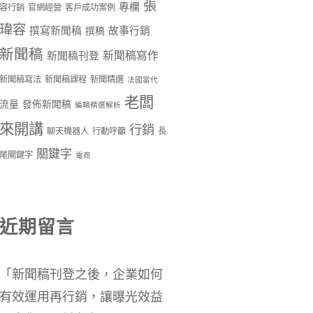
張
專欄
容行銷
官網經營
客戶成功案例
瑋容
撰寫新聞稿
故事行銷
撰稿
新聞稿
新聞稿寫作
新聞稿刊登
新聞稿寫法
新聞稿課程
新聞精選
法國當代
老闆
流量
發佈新聞稿
編輯精選解析
來開講
行銷
聊天機器人
行動呼籲
長
關鍵字
尾關鍵字
電商
近期留言
「
新聞稿刊登之後，企業如何
有效運用再行銷，讓曝光效益