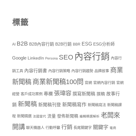
標籤
B2B
ESG
B2B內容行銷
B2B行銷
ESG分析師
AI
BBR
內容行銷
SEO
Google
LinkedIn
內容行
Persona
商業
內容行銷書
銷工具
內容行銷策略
內容行銷趨勢
品牌故事
商業新聞稿100問
新聞稿
官網
官網內容行銷
官網
張瑋容
專欄
撰寫新聞稿
故事行
撰稿
經營
客戶成功案例
新聞稿
新聞稿寫作
銷
新聞稿刊登
新聞稿寫法
新聞稿課
老闆來
流量
發佈新聞稿
程
新聞精選
法國當代
編輯精選解析
開講
行銷
關鍵字
聊天機器人
行動呼籲
長尾關鍵字
電商