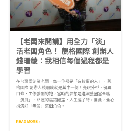
【老闆來開講】用全力「演」
活老闆角色！ 靚格國際 創辦人
錢珊綾：我相信每個過程都是
學習
在台灣當創業老闆，每一位都是「有故事的人」， 靚
格國際 創辦人錢珊綾就是其中一例！亮眼外型、優異
口條，主修戲劇的她，當時的夢想是進演藝圈當全職
「演員」。命運的陰錯陽差，人生繞了彎，自此，全心
扮演好「老闆」這個角色。
READ MORE »