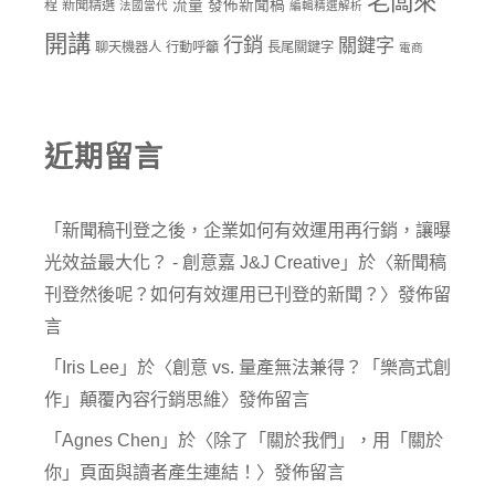
老闆來
流量
發佈新聞稿
程
新聞精選
法國當代
編輯精選解析
開講
行銷
關鍵字
聊天機器人
行動呼籲
長尾關鍵字
電商
近期留言
「
新聞稿刊登之後，企業如何有效運用再行銷，讓曝
光效益最大化？ - 創意嘉 J&J Creative
」於〈
新聞稿
刊登然後呢？如何有效運用已刊登的新聞？
〉發佈留
言
「
Iris Lee
」於〈
創意 vs. 量產無法兼得？「樂高式創
作」顛覆內容行銷思維
〉發佈留言
「
Agnes Chen
」於〈
除了「關於我們」，用「關於
你」頁面與讀者產生連結！
〉發佈留言