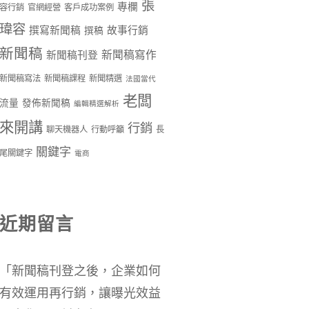
張
專欄
容行銷
官網經營
客戶成功案例
瑋容
撰寫新聞稿
故事行銷
撰稿
新聞稿
新聞稿寫作
新聞稿刊登
新聞稿寫法
新聞稿課程
新聞精選
法國當代
老闆
流量
發佈新聞稿
編輯精選解析
來開講
行銷
聊天機器人
行動呼籲
長
關鍵字
尾關鍵字
電商
近期留言
「
新聞稿刊登之後，企業如何
有效運用再行銷，讓曝光效益