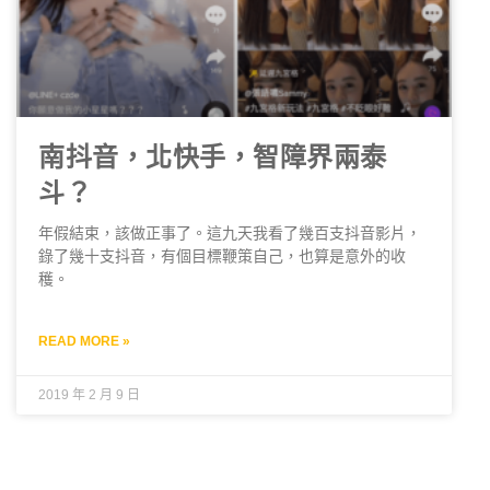
南抖音，北快手，智障界兩泰
斗？
年假結束，該做正事了。這九天我看了幾百支抖音影片，
錄了幾十支抖音，有個目標鞭策自己，也算是意外的收
穫。
READ MORE »
2019 年 2 月 9 日