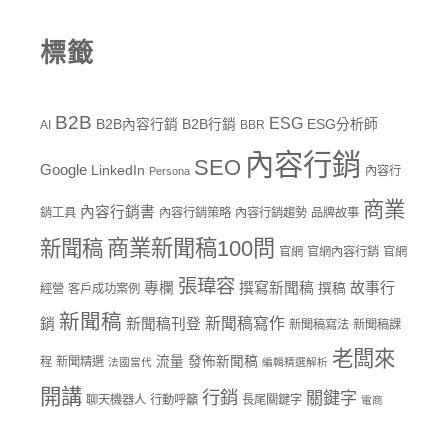
標籤
B2B
ESG
B2B內容行銷
B2B行銷
ESG分析師
AI
BBR
內容行銷
SEO
Google
LinkedIn
內容行
Persona
商業
內容行銷書
銷工具
內容行銷策略
內容行銷趨勢
品牌故事
商業新聞稿100問
新聞稿
官網
官網內容行銷
官網
張瑋容
專欄
撰寫新聞稿
故事行
撰稿
經營
客戶成功案例
新聞稿
新聞稿寫作
銷
新聞稿刊登
新聞稿寫法
新聞稿課
老闆來
流量
發佈新聞稿
程
新聞精選
法國當代
編輯精選解析
開講
行銷
關鍵字
聊天機器人
行動呼籲
長尾關鍵字
電商