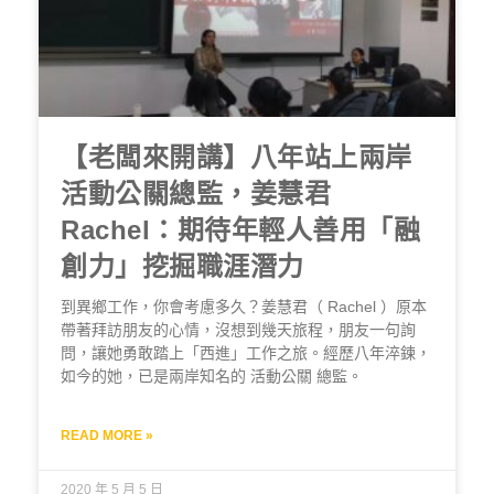
【老闆來開講】八年站上兩岸
活動公關總監，姜慧君
Rachel：期待年輕人善用「融
創力」挖掘職涯潛力
到異鄉工作，你會考慮多久？姜慧君（ Rachel ）原本
帶著拜訪朋友的心情，沒想到幾天旅程，朋友一句詢
問，讓她勇敢踏上「西進」工作之旅。經歷八年淬鍊，
如今的她，已是兩岸知名的 活動公關 總監。
READ MORE »
2020 年 5 月 5 日