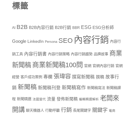
標籤
B2B
ESG
B2B內容行銷
B2B行銷
ESG分析師
AI
BBR
內容行銷
SEO
Google
LinkedIn
內容行
Persona
商業
內容行銷書
銷工具
內容行銷策略
內容行銷趨勢
品牌故事
商業新聞稿100問
新聞稿
官網
官網內容行銷
官網
張瑋容
專欄
撰寫新聞稿
故事行
撰稿
經營
客戶成功案例
新聞稿
新聞稿寫作
銷
新聞稿刊登
新聞稿寫法
新聞稿課
老闆來
流量
發佈新聞稿
程
新聞精選
法國當代
編輯精選解析
開講
行銷
關鍵字
聊天機器人
行動呼籲
長尾關鍵字
電商