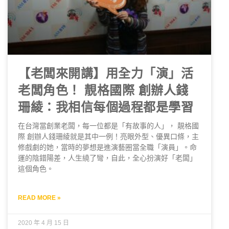
【老闆來開講】用全力「演」活
老闆角色！ 靚格國際 創辦人錢
珊綾：我相信每個過程都是學習
在台灣當創業老闆，每一位都是「有故事的人」， 靚格國
際 創辦人錢珊綾就是其中一例！亮眼外型、優異口條，主
修戲劇的她，當時的夢想是進演藝圈當全職「演員」。命
運的陰錯陽差，人生繞了彎，自此，全心扮演好「老闆」
這個角色。
READ MORE »
2020 年 4 月 15 日