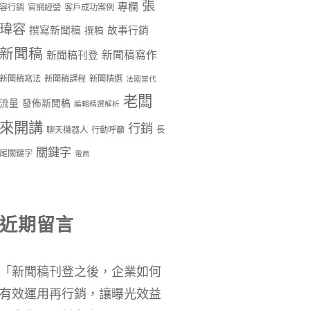
張
專欄
容行銷
官網經營
客戶成功案例
瑋容
撰寫新聞稿
故事行銷
撰稿
新聞稿
新聞稿寫作
新聞稿刊登
新聞稿寫法
新聞稿課程
新聞精選
法國當代
老闆
流量
發佈新聞稿
編輯精選解析
來開講
行銷
聊天機器人
行動呼籲
長
關鍵字
尾關鍵字
電商
近期留言
「
新聞稿刊登之後，企業如何
有效運用再行銷，讓曝光效益