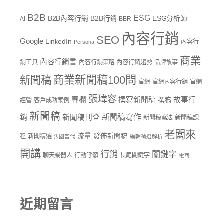
B2B
ESG
B2B內容行銷
B2B行銷
ESG分析師
AI
BBR
內容行銷
SEO
Google
LinkedIn
內容行
Persona
商業
內容行銷書
銷工具
內容行銷策略
內容行銷趨勢
品牌故事
商業新聞稿100問
新聞稿
官網
官網內容行銷
官網
張瑋容
專欄
撰寫新聞稿
故事行
撰稿
經營
客戶成功案例
新聞稿
新聞稿寫作
銷
新聞稿刊登
新聞稿寫法
新聞稿課
老闆來
流量
發佈新聞稿
程
新聞精選
法國當代
編輯精選解析
開講
行銷
關鍵字
聊天機器人
行動呼籲
長尾關鍵字
電商
近期留言