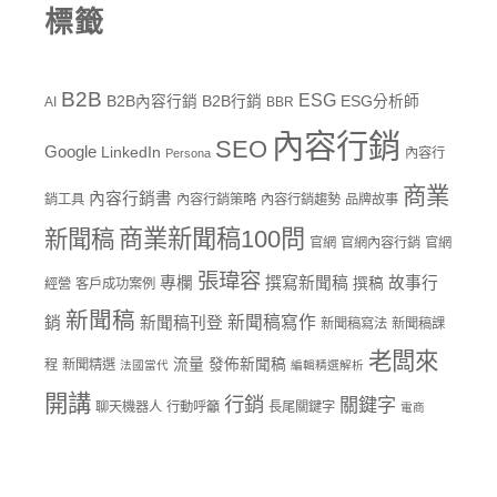
標籤
B2B
ESG
B2B內容行銷
B2B行銷
ESG分析師
AI
BBR
內容行銷
SEO
Google
LinkedIn
內容行
Persona
商業
內容行銷書
銷工具
內容行銷策略
內容行銷趨勢
品牌故事
商業新聞稿100問
新聞稿
官網
官網內容行銷
官網
張瑋容
專欄
撰寫新聞稿
故事行
撰稿
經營
客戶成功案例
新聞稿
新聞稿寫作
銷
新聞稿刊登
新聞稿寫法
新聞稿課
老闆來
流量
發佈新聞稿
程
新聞精選
法國當代
編輯精選解析
開講
行銷
關鍵字
聊天機器人
行動呼籲
長尾關鍵字
電商