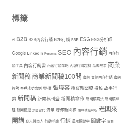
標籤
B2B
ESG
B2B內容行銷
B2B行銷
ESG分析師
AI
BBR
內容行銷
SEO
Google
LinkedIn
內容行
Persona
商業
內容行銷書
銷工具
內容行銷策略
內容行銷趨勢
品牌故事
商業新聞稿100問
新聞稿
官網
官網內容行銷
官網
張瑋容
專欄
撰寫新聞稿
故事行
撰稿
經營
客戶成功案例
新聞稿
新聞稿寫作
銷
新聞稿刊登
新聞稿寫法
新聞稿課
老闆來
流量
發佈新聞稿
程
新聞精選
法國當代
編輯精選解析
開講
行銷
關鍵字
聊天機器人
行動呼籲
長尾關鍵字
電商