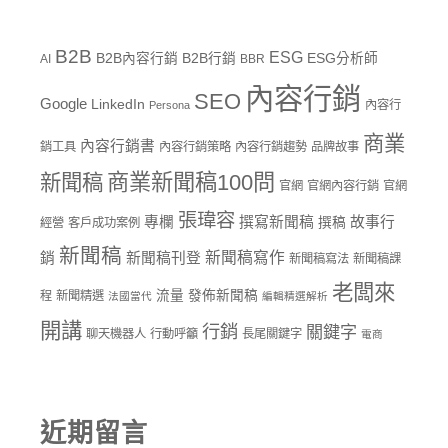
B2B
ESG
B2B內容行銷
B2B行銷
ESG分析師
AI
BBR
內容行銷
SEO
Google
LinkedIn
內容行
Persona
商業
內容行銷書
銷工具
內容行銷策略
內容行銷趨勢
品牌故事
商業新聞稿100問
新聞稿
官網
官網內容行銷
官網
張瑋容
專欄
撰寫新聞稿
故事行
撰稿
經營
客戶成功案例
新聞稿
新聞稿寫作
銷
新聞稿刊登
新聞稿寫法
新聞稿課
老闆來
流量
發佈新聞稿
程
新聞精選
法國當代
編輯精選解析
開講
行銷
關鍵字
聊天機器人
行動呼籲
長尾關鍵字
電商
近期留言