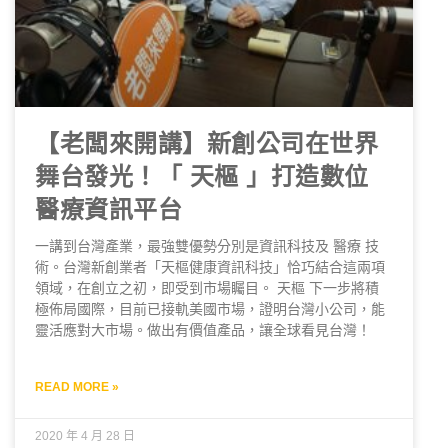
【老闆來開講】新創公司在世界
舞台發光！「 天樞 」打造數位
醫療資訊平台
一講到台灣產業，最強雙優勢分別是資訊科技及 醫療 技
術。台灣新創業者「天樞健康資訊科技」恰巧結合這兩項
領域，在創立之初，即受到市場矚目。 天樞 下一步將積
極佈局國際，目前已接軌美國市場，證明台灣小公司，能
靈活應對大市場。做出有價值產品，讓全球看見台灣！
READ MORE »
2020 年 4 月 28 日