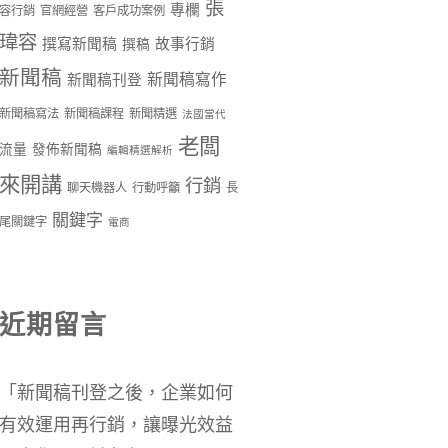
張
專欄
容行銷
官網經營
客戶成功案例
瑋容
撰寫新聞稿
故事行銷
撰稿
新聞稿
新聞稿寫作
新聞稿刊登
新聞稿寫法
新聞稿課程
新聞精選
法國當代
老闆
流量
發佈新聞稿
編輯精選解析
來開講
行銷
聊天機器人
行動呼籲
長
關鍵字
尾關鍵字
電商
近期留言
「
新聞稿刊登之後，企業如何
有效運用再行銷，讓曝光效益