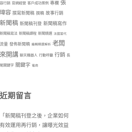
張
專欄
容行銷
官網經營
客戶成功案例
瑋容
撰寫新聞稿
故事行銷
撰稿
新聞稿
新聞稿寫作
新聞稿刊登
新聞稿寫法
新聞稿課程
新聞精選
法國當代
老闆
流量
發佈新聞稿
編輯精選解析
來開講
行銷
聊天機器人
行動呼籲
長
關鍵字
尾關鍵字
電商
近期留言
「
新聞稿刊登之後，企業如何
有效運用再行銷，讓曝光效益