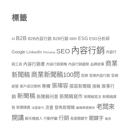
標籤
B2B
ESG
B2B內容行銷
B2B行銷
ESG分析師
AI
BBR
內容行銷
SEO
Google
LinkedIn
內容行
Persona
商業
內容行銷書
銷工具
內容行銷策略
內容行銷趨勢
品牌故事
商業新聞稿100問
新聞稿
官網
官網內容行銷
官網
張瑋容
專欄
撰寫新聞稿
故事行
撰稿
經營
客戶成功案例
新聞稿
新聞稿寫作
銷
新聞稿刊登
新聞稿寫法
新聞稿課
老闆來
流量
發佈新聞稿
程
新聞精選
法國當代
編輯精選解析
開講
行銷
關鍵字
聊天機器人
行動呼籲
長尾關鍵字
電商