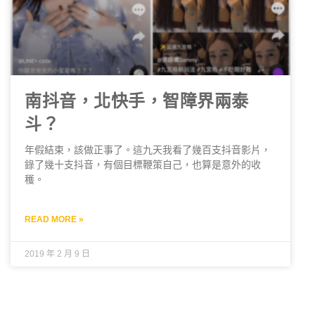
南抖音，北快手，智障界兩泰
斗？
年假結束，該做正事了。這九天我看了幾百支抖音影片，
錄了幾十支抖音，有個目標鞭策自己，也算是意外的收
穫。
READ MORE »
2019 年 2 月 9 日