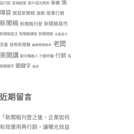
張
專欄
容行銷
官網經營
客戶成功案例
瑋容
撰寫新聞稿
故事行銷
撰稿
新聞稿
新聞稿寫作
新聞稿刊登
新聞稿寫法
新聞稿課程
新聞精選
法國當代
老闆
流量
發佈新聞稿
編輯精選解析
來開講
行銷
聊天機器人
行動呼籲
長
關鍵字
尾關鍵字
電商
近期留言
「
新聞稿刊登之後，企業如何
有效運用再行銷，讓曝光效益