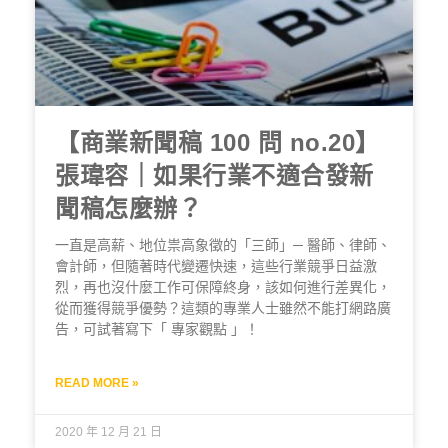
【商業新聞稿 100 問 no.20】
張瑋容｜如果行業不適合發新
聞稿怎麼辦？
一直是高薪、地位祟高象徵的「三師」─ 醫師、律師、
會計師，但隨著時代變遷快速，這些行業競爭日益激
烈，再也沒什麼工作可保障終身，該如何進行差異化，
從而獲得競爭優勢？這類的專業人士雖然不能打網路廣
告，可試著寫下「 專家觀點 」！
READ MORE »
2020 年 12 月 21 日