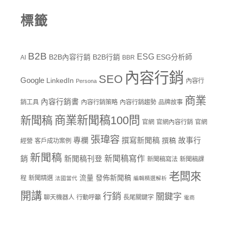
標籤
B2B
ESG
B2B內容行銷
B2B行銷
ESG分析師
AI
BBR
內容行銷
SEO
Google
LinkedIn
內容行
Persona
商業
內容行銷書
銷工具
內容行銷策略
內容行銷趨勢
品牌故事
商業新聞稿100問
新聞稿
官網
官網內容行銷
官網
張瑋容
專欄
撰寫新聞稿
故事行
撰稿
經營
客戶成功案例
新聞稿
新聞稿寫作
銷
新聞稿刊登
新聞稿寫法
新聞稿課
老闆來
流量
發佈新聞稿
程
新聞精選
法國當代
編輯精選解析
開講
行銷
關鍵字
聊天機器人
行動呼籲
長尾關鍵字
電商