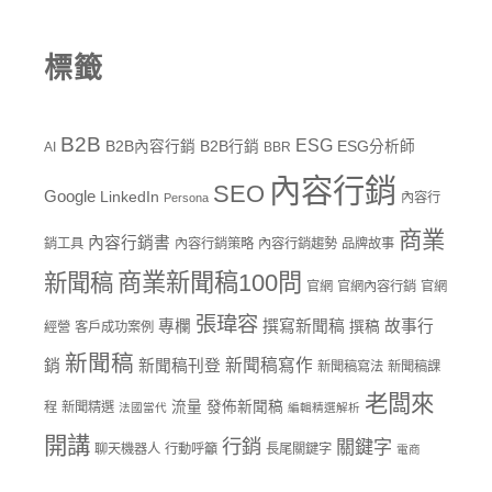
標籤
B2B
ESG
B2B內容行銷
B2B行銷
ESG分析師
AI
BBR
內容行銷
SEO
Google
LinkedIn
內容行
Persona
商業
內容行銷書
銷工具
內容行銷策略
內容行銷趨勢
品牌故事
商業新聞稿100問
新聞稿
官網
官網內容行銷
官網
張瑋容
專欄
撰寫新聞稿
故事行
撰稿
經營
客戶成功案例
新聞稿
新聞稿寫作
銷
新聞稿刊登
新聞稿寫法
新聞稿課
老闆來
流量
發佈新聞稿
程
新聞精選
法國當代
編輯精選解析
開講
行銷
關鍵字
聊天機器人
行動呼籲
長尾關鍵字
電商