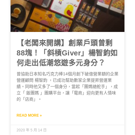
【老闆來開講】創業戶頭曾剩
88塊！「斜槓Giver」楊智鈞如
何走出低潮悠遊多元身分？
曾協助日本知名巧克力棒14個月創下破億營業額的企業
營運顧問 楊智鈞 ，已成功幫助數家企業提昇營運業
績。同時他又多了一個身分，當起「團媽總舵手」，成
立「 飯團媽 」團購平台，讓「電商」迎向更有人情味
的「店商」。
READ MORE »
2020 年 5 月 14 日