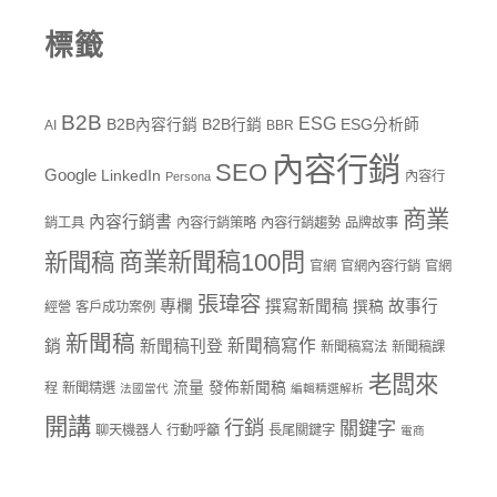
標籤
B2B
ESG
B2B內容行銷
B2B行銷
ESG分析師
AI
BBR
內容行銷
SEO
Google
LinkedIn
內容行
Persona
商業
內容行銷書
銷工具
內容行銷策略
內容行銷趨勢
品牌故事
商業新聞稿100問
新聞稿
官網
官網內容行銷
官網
張瑋容
專欄
撰寫新聞稿
故事行
撰稿
經營
客戶成功案例
新聞稿
新聞稿寫作
銷
新聞稿刊登
新聞稿寫法
新聞稿課
老闆來
流量
發佈新聞稿
程
新聞精選
法國當代
編輯精選解析
開講
行銷
關鍵字
聊天機器人
行動呼籲
長尾關鍵字
電商