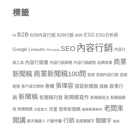
標籤
B2B
ESG
B2B內容行銷
B2B行銷
ESG分析師
AI
BBR
內容行銷
SEO
Google
LinkedIn
內容行
Persona
商業
內容行銷書
銷工具
內容行銷策略
內容行銷趨勢
品牌故事
商業新聞稿100問
新聞稿
官網
官網內容行銷
官網
張瑋容
專欄
撰寫新聞稿
故事行
撰稿
經營
客戶成功案例
新聞稿
新聞稿寫作
銷
新聞稿刊登
新聞稿寫法
新聞稿課
老闆來
流量
發佈新聞稿
程
新聞精選
法國當代
編輯精選解析
開講
行銷
關鍵字
聊天機器人
行動呼籲
長尾關鍵字
電商