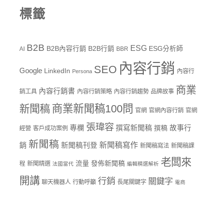
標籤
B2B
ESG
B2B內容行銷
B2B行銷
ESG分析師
AI
BBR
內容行銷
SEO
Google
LinkedIn
內容行
Persona
商業
內容行銷書
銷工具
內容行銷策略
內容行銷趨勢
品牌故事
商業新聞稿100問
新聞稿
官網
官網內容行銷
官網
張瑋容
專欄
撰寫新聞稿
故事行
撰稿
經營
客戶成功案例
新聞稿
新聞稿寫作
銷
新聞稿刊登
新聞稿寫法
新聞稿課
老闆來
流量
發佈新聞稿
程
新聞精選
法國當代
編輯精選解析
開講
行銷
關鍵字
聊天機器人
行動呼籲
長尾關鍵字
電商