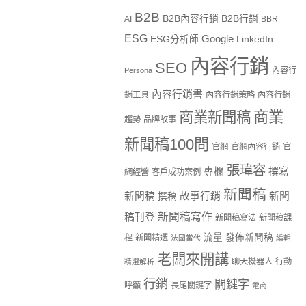
B2B
B2B內容行銷
B2B行銷
AI
BBR
ESG
Google
ESG分析師
LinkedIn
內容行銷
SEO
內容行
Persona
內容行銷書
銷工具
內容行銷策略
內容行銷
商業
商業新聞稿
趨勢
品牌故事
新聞稿100問
官網
官網內容行銷
官
張瑋容
專欄
撰寫
網經營
客戶成功案例
新聞稿
新聞稿
故事行銷
新聞
撰稿
新聞稿寫作
稿刊登
新聞稿寫法
新聞稿課
流量
發佈新聞稿
程
新聞精選
法國當代
編輯
老闆來開講
聊天機器人
行動
精選解析
行銷
關鍵字
呼籲
長尾關鍵字
電商