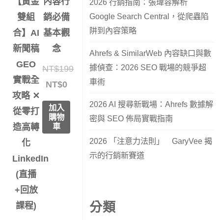
【黃金
內容行
2026 行銷指南：張瑋容解析
Google Search Central，從爬蟲陷
雙組
銷必備
阱到內容策略
合】AI
基本觀
新聞稿
念
Ahrefs & SimilarWeb 內容缺口與數
GEO
據偵查：2026 SEO 戰場的競爭超
NT$
199
實戰全
車術
NT$
0
攻略 ✕
2026 AI 搜尋新戰場：Ahrefs 數據解
加入
從零打
購物
密與 SEO 佈局實戰指南
車
造高轉
2026 「注意力法則」 GaryVee 揭
化
示的行銷新賽道
LinkedIn
(直播
+回放
分類
課程)