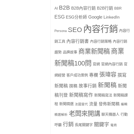
B2B
B2B內容行銷
B2B行銷
AI
BBR
ESG
Google
ESG分析師
LinkedIn
內容行銷
SEO
內容行
Persona
內容行銷書
銷工具
內容行銷策略
內容行銷
商業
商業新聞稿
趨勢
品牌故事
新聞稿100問
官網
官網內容行銷
官
張瑋容
專欄
撰寫
網經營
客戶成功案例
新聞稿
新聞稿
故事行銷
新聞
撰稿
新聞稿寫作
稿刊登
新聞稿寫法
新聞稿課
流量
發佈新聞稿
程
新聞精選
法國當代
編輯
老闆來開講
聊天機器人
行動
精選解析
行銷
關鍵字
呼籲
長尾關鍵字
電商