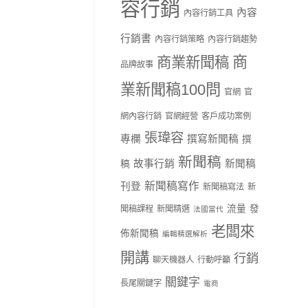
容行銷
內容
內容行銷工具
行銷書
內容行銷策略
內容行銷趨勢
商
商業新聞稿
品牌故事
業新聞稿100問
官網
官
網內容行銷
官網經營
客戶成功案例
張瑋容
專欄
撰寫新聞稿
撰
新聞稿
故事行銷
新聞稿
稿
新聞稿寫作
刊登
新聞稿寫法
新
流量
發
聞稿課程
新聞精選
法國當代
老闆來
佈新聞稿
編輯精選解析
開講
行銷
聊天機器人
行動呼籲
關鍵字
長尾關鍵字
電商