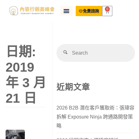
0
內
免費諮詢
容
行
銷
日期:
方
法
2019
/
年 3 月
內
近期文章
容
21 日
行
2026 B2B 潛在客戶獲取術：張瑋容
銷
拆解 Exposure Ninja 跨通路開發策
部
略
落