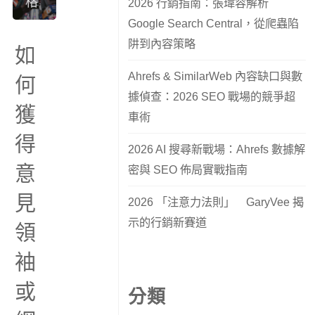
格
2026 行銷指南：張瑋容解析
Google Search Central，從爬蟲陷
阱到內容策略
如
Ahrefs & SimilarWeb 內容缺口與數
何
據偵查：2026 SEO 戰場的競爭超
獲
車術
得
2026 AI 搜尋新戰場：Ahrefs 數據解
意
密與 SEO 佈局實戰指南
見
2026 「注意力法則」 GaryVee 揭
示的行銷新賽道
領
袖
或
分類