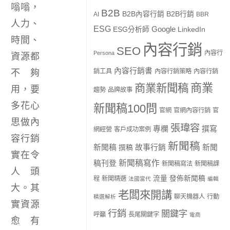
嗡嗡，
B2B
B2B內容行銷
B2B行銷
AI
BBR
人力、
ESG
Google
ESG分析師
LinkedIn
時間、
內容行銷
SEO
內容行
Persona
資源都
內容行銷書
銷工具
內容行銷策略
內容行銷
不夠
商業
商業新聞稿
用，要
趨勢
品牌故事
多花心
新聞稿100問
官網
官網內容行銷
官
思做內
張瑋容
專欄
撰寫
網經營
客戶成功案例
容行銷
新聞稿
新聞稿
故事行銷
新聞
撰稿
實在令
新聞稿寫作
稿刊登
新聞稿寫法
新聞稿課
人頭
流量
發佈新聞稿
程
新聞精選
法國當代
編輯
大。其
老闆來開講
聊天機器人
行動
精選解析
實資源
行銷
關鍵字
呼籲
長尾關鍵字
電商
愈有