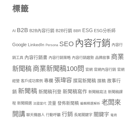
標籤
B2B
ESG
B2B內容行銷
B2B行銷
ESG分析師
AI
BBR
內容行銷
SEO
Google
LinkedIn
內容行
Persona
商業
內容行銷書
銷工具
內容行銷策略
內容行銷趨勢
品牌故事
商業新聞稿100問
新聞稿
官網
官網內容行銷
官網
張瑋容
專欄
撰寫新聞稿
故事行
撰稿
經營
客戶成功案例
新聞稿
新聞稿寫作
銷
新聞稿刊登
新聞稿寫法
新聞稿課
老闆來
流量
發佈新聞稿
程
新聞精選
法國當代
編輯精選解析
開講
行銷
關鍵字
聊天機器人
行動呼籲
長尾關鍵字
電商