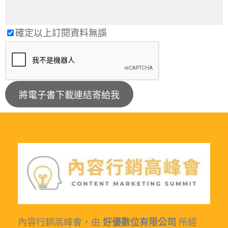
確定以上訂閱資料無誤
A
l
t
e
r
n
a
內容行銷高峰會，由
好優數位有限公司
所經