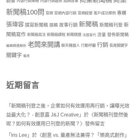
商業新聞稿
銷書
內容行銷策略
內容行銷趨勢
品牌故事
新聞稿100問
專欄
官網
官網內容行銷
官網經營
客戶成功案例
新聞稿
張瑋容
新
撰寫新聞稿
故事行銷
新聞稿刊登
撰稿
聞稿寫作
流量
發佈新聞稿
新聞稿寫法
新聞稿課程
新聞精選
法國當代
老闆來開講
行銷
聊天機器人
行動呼籲
長尾關鍵字
編輯精選解析
關鍵字
電商
近期留言
「
新聞稿刊登之後，企業如何有效運用再行銷，讓曝光效
益最大化？ - 創意嘉 J&J Creative
」於〈
新聞稿刊登然後
呢？如何有效運用已刊登的新聞？
〉發佈留言
「
Iris Lee
」於〈
創意 vs. 量產無法兼得？「樂高式創作」